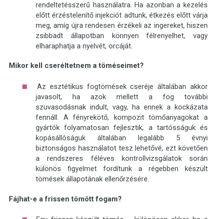
rendeltetésszerű használatra. Ha azonban a kezelés
előtt érzéstelenítő injekciót adtunk, étkezés előtt várja
meg, amíg újra rendesen érzékeli az ingereket, hiszen
zsibbadt állapotban könnyen félrenyelhet, vagy
elharaphatja a nyelvét, orcáját.
Mikor kell cseréltetnem a töméseimet?
Az esztétikus fogtömések cseréje általában akkor
javasolt, ha azok mellett a fog további
szuvasodásnak indult, vagy, ha ennek a kockázata
fennáll. A fényrekötő, kompozit tömőanyagokat a
gyártók folyamatosan fejlesztik, a tartósságuk és
kopásállóságuk általában legalább 5 évnyi
biztonságos használatot tesz lehetővé, ezt követően
a rendszeres féléves kontrollvizsgálatok során
különös figyelmet fordítunk a régebben készült
tömések állapotának ellenőrzésére.
Fájhat-e a frissen tömött fogam?