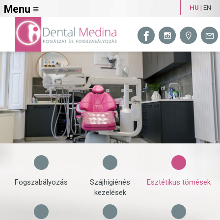
Menu ≡
HU
|
EN
Fogszabályozás
Szájhigiénés
Esztétikus tömések
kezelések