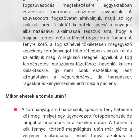
fogszuvasodás megfékezésére leggyakrabban
esztétikus fogtömés készítését javasoljuk. A
szuvasodott fogszövetet eltávolítjuk, majd az így
kialakult üreg felületét különféle speciális anyagok
alkalmazásával alkalmassá tesszük arra, hogy a
majdani tömés erős kötéssel rögzüljön a fogban. A
fényre kötő, a fog színével tökéletesen megegyező
képlékeny tömőanyagot több rétegben visszük fel és
szilárdítjuk meg. A legkülső rétegnél ügyelünk a fog
természetes barázdamintázatához hasonló küllem
kialakítására, így nem csak esztétikailag lesz
kifogástalan a végeredményt, de harapáskor,
rágáskor is kényelmesnek érzi majd a páciens.
Mikor ehetek a tömés után?
A tömőanyag, amit használok, speciális fény hatására
köt meg, melyet egy úgynevezett fotopolimerizációs
lámpából bocsátunk ki a kezelés során. A tömés a
kék fénnyel történő megvilágítás után már elérte a
végleges szilárdságát, ennél fogva alkalmas a