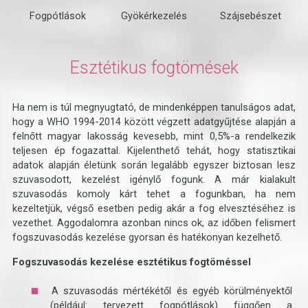
Fogpótlások
Gyökérkezelés
Szájsebészet
Esztétikus fogtömések
Ha nem is túl megnyugtató, de mindenképpen tanulságos adat,
hogy a WHO 1994-2014 között végzett adatgyűjtése alapján a
felnőtt magyar lakosság kevesebb, mint 0,5%-a rendelkezik
teljesen ép fogazattal. Kijelenthető tehát, hogy statisztikai
adatok alapján életünk során legalább egyszer biztosan lesz
szuvasodott, kezelést igénylő fogunk. A már kialakult
szuvasodás komoly kárt tehet a fogunkban, ha nem
kezeltetjük, végső esetben pedig akár a fog elvesztéséhez is
vezethet. Aggodalomra azonban nincs ok, az időben felismert
fogszuvasodás kezelése gyorsan és hatékonyan kezelhető.
Fogszuvasodás kezelése esztétikus fogtöméssel
A szuvasodás mértékétől és egyéb körülményektől
(például: tervezett fogpótlások) függően a