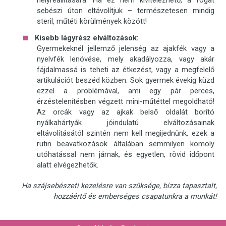
sebészi úton eltávolítjuk – természetesen mindig
steril, műtéti körülmények között!
Kisebb lágyrész elváltozások:
Gyermekeknél jellemző jelenség az ajakfék vagy a
nyelvfék lenövése, mely akadályozza, vagy akár
fájdalmassá is teheti az étkezést, vagy a megfelelő
artikulációt beszéd közben. Sok gyermek évekig küzd
ezzel a problémával, ami egy pár perces,
érzéstelenítésben végzett mini-műtéttel megoldható!
Az orcák vagy az ajkak belső oldalát borító
nyálkahártyák jóindulatú elváltozásainak
eltávolításától szintén nem kell megijednünk, ezek a
rutin beavatkozások általában semmilyen komoly
utóhatással nem járnak, és egyetlen, rövid időpont
alatt elvégezhetők.
Ha szájsebészeti kezelésre van szüksége, bízza tapasztalt,
hozzáértő és emberséges csapatunkra a munkát!