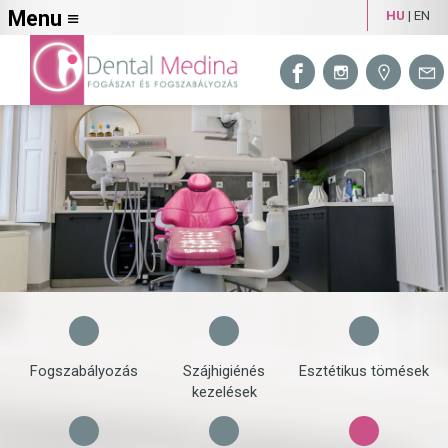
Menu ≡
HU
|
EN
Fogszabályozás
Szájhigiénés
Esztétikus tömések
kezelések