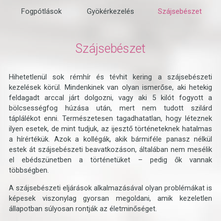
Fogpótlások
Gyökérkezelés
Szájsebészet
Szájsebészet
Hihetetlenül sok rémhír és tévhit kering a szájsebészeti
kezelések körül. Mindenkinek van olyan ismerőse, aki hetekig
feldagadt arccal járt dolgozni, vagy aki 5 kilót fogyott a
bölcsességfog húzása után, mert nem tudott szilárd
táplálékot enni. Természetesen tagadhatatlan, hogy léteznek
ilyen esetek, de mint tudjuk, az ijesztő történeteknek hatalmas
a hírértékük. Azok a kollégák, akik bármiféle panasz nélkül
estek át szájsebészeti beavatkozáson, általában nem mesélik
el ebédszünetben a történetüket – pedig ők vannak
többségben.
A szájsebészeti eljárások alkalmazásával olyan problémákat is
képesek viszonylag gyorsan megoldani, amik kezeletlen
állapotban súlyosan rontják az életminőséget.