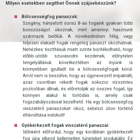
Milyen esetekben segíthet Önnek szájsebészünk?
Bölcsességfog panaszok:
Szegény, hányatott sorsú 8-as fogaink gyakran több
bosszúságot okoznak, mint amennyi hasznunk
származik belőlük. A növekedésben félig, vagy
teljesen elakadt fogak rengeteg panaszt okozhatnak.
Nehézkes tisztításuk miatt szinte borítékolható, hogy
előbb-utóbb szuvasodni kezdenek, előnytelen
tengelyállásuk következtében az ínyünk is
könnyebben gyulladt be a bölcsességfogak körül.
Arról nem is beszélve, hogy az úgynevezett impaktált,
azaz csontban rekedt fogak sokszor vízszintes
pozícióban állnak, és előretolják az összes fogat, így
könnyen alakul ki torlódás is, amely csak
fogszabályozással kezelhető. Ha egy bölcsességfog
visszatérő panaszokat okoz, sebészi úton történő
eltávolítása indokolt!
Gyökérkezelt fogak visszatérő panaszai:
Időnként előfordul, hogy egy korábban gyökérkezelt
fog újra elkezd kellemetlen tüneteket produkálni. Ez