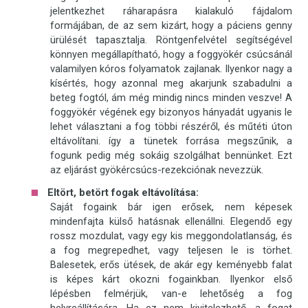
jelentkezhet ráharapásra kialakuló fájdalom
formájában, de az sem kizárt, hogy a páciens genny
ürülését tapasztalja. Röntgenfelvétel segítségével
könnyen megállapítható, hogy a foggyökér csúcsánál
valamilyen kóros folyamatok zajlanak. Ilyenkor nagy a
kísértés, hogy azonnal meg akarjunk szabadulni a
beteg fogtól, ám még mindig nincs minden veszve! A
foggyökér végének egy bizonyos hányadát ugyanis le
lehet választani a fog többi részéről, és műtéti úton
eltávolítani. így a tünetek forrása megszűnik, a
fogunk pedig még sokáig szolgálhat bennünket. Ezt
az eljárást gyökércsúcs-rezekciónak nevezzük.
Eltört, betört fogak eltávolítása:
Saját fogaink bár igen erősek, nem képesek
mindenfajta külső hatásnak ellenállni. Elegendő egy
rossz mozdulat, vagy egy kis meggondolatlanság, és
a fog megrepedhet, vagy teljesen le is törhet.
Balesetek, erős ütések, de akár egy keményebb falat
is képes kárt okozni fogainkban. Ilyenkor első
lépésben felmérjük, van-e lehetőség a fog
helyreállítására. Ha ez nem kivitelezhető, a fogat